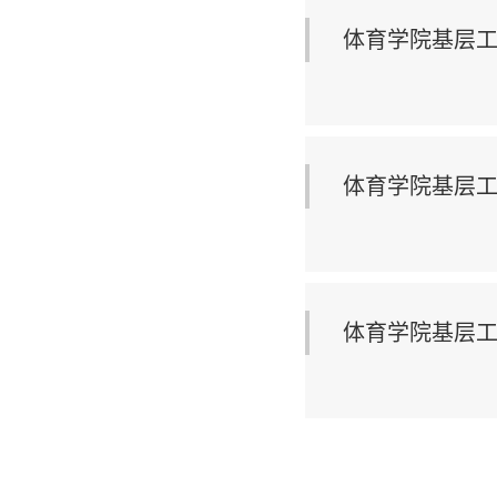
体育学院基层工
体育学院基层
体育学院基层